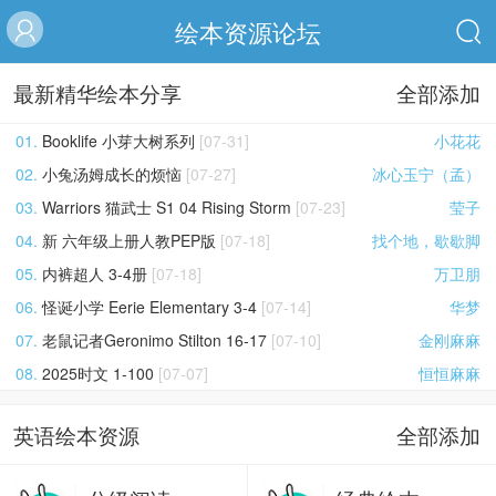
绘本资源论坛
最新精华绘本分享
全部添加
01.
Booklife 小芽大树系列
[07-31]
小花花
02.
小兔汤姆成长的烦恼
[07-27]
冰心玉宁（孟）
03.
Warriors 猫武士 S1 04 Rising Storm
[07-23]
莹子
04.
新 六年级上册人教PEP版
[07-18]
找个地，歇歇脚
05.
内裤超人 3-4册
[07-18]
万卫朋
06.
怪诞小学 Eerie Elementary 3-4
[07-14]
华梦
07.
老鼠记者Geronimo Stilton 16-17
[07-10]
金刚麻麻
08.
2025时文 1-100
[07-07]
恒恒麻麻
英语绘本资源
全部添加